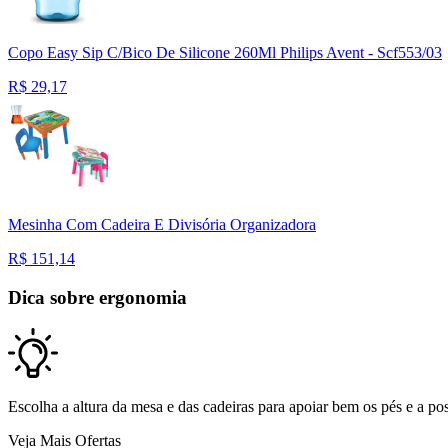
Copo Easy Sip C/Bico De Silicone 260Ml Philips Avent - Scf553/03
R$
29,17
Mesinha Com Cadeira E Divisória Organizadora
R$
151,14
Dica sobre ergonomia
Escolha a altura da mesa e das cadeiras para apoiar bem os pés e a pos
Veja Mais Ofertas