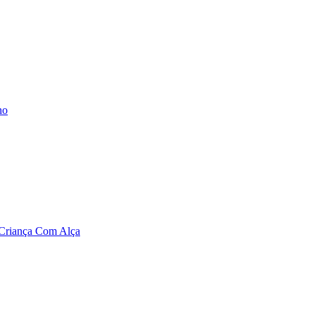
ho
e Criança Com Alça