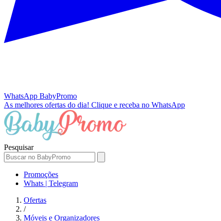
WhatsApp
BabyPromo
As melhores ofertas do dia!
Clique e receba no WhatsApp
Pesquisar
Promoções
Whats | Telegram
Ofertas
/
Móveis e Organizadores