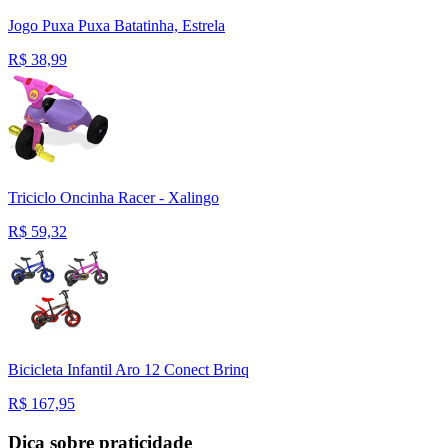
Jogo Puxa Puxa Batatinha, Estrela
R$
38,99
Triciclo Oncinha Racer - Xalingo
R$
59,32
Bicicleta Infantil Aro 12 Conect Brinq
R$
167,95
Dica sobre praticidade