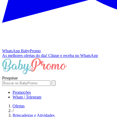
WhatsApp
BabyPromo
As melhores ofertas do dia!
Clique e receba no WhatsApp
Pesquisar
Promoções
Whats | Telegram
Ofertas
/
Brincadeiras e Atividades