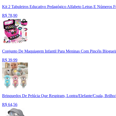
Kit 2 Tabuleiros Educativo Pedagógico Alfabeto Letras E Números F
R$
78,90
Conjunto De Maquiagem Infantil Para Meninas Com Pincéis Bloguei
R$
39,99
Brinquedos De Pelúcia Que Respiram, Lontra/Elefante/Coala, Bril
R$
64,56