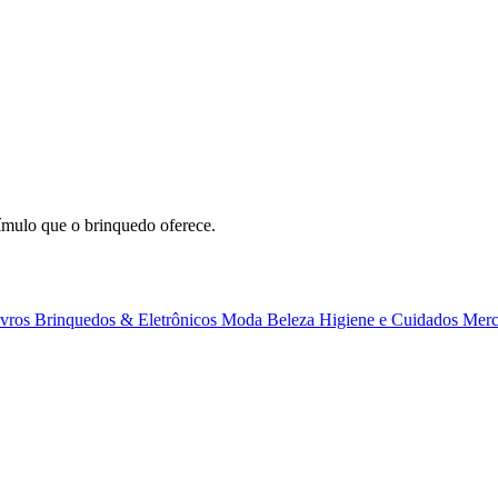
stímulo que o brinquedo oferece.
ivros
Brinquedos & Eletrônicos
Moda
Beleza
Higiene e Cuidados
Merc