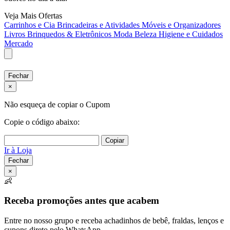
Veja Mais Ofertas
Carrinhos e Cia
Brincadeiras e Atividades
Móveis e Organizadores
Livros
Brinquedos & Eletrônicos
Moda
Beleza
Higiene e Cuidados
Mercado
Fechar
×
Não esqueça de copiar o Cupom
Copie o código abaixo:
Copiar
Ir à Loja
Fechar
×
👶
Receba promoções antes que acabem
Entre no nosso grupo e receba achadinhos de bebê, fraldas, lenços e
cupons direto pelo WhatsApp.