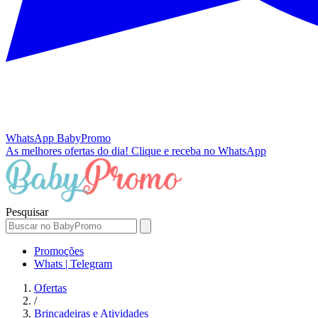
WhatsApp
BabyPromo
As melhores ofertas do dia!
Clique e receba no WhatsApp
Pesquisar
Promoções
Whats | Telegram
Ofertas
/
Brincadeiras e Atividades