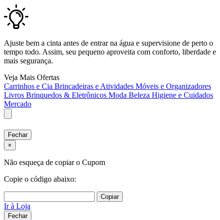
Ajuste bem a cinta antes de entrar na água e supervisione de perto o
tempo todo. Assim, seu pequeno aproveita com conforto, liberdade e
mais segurança.
Veja Mais Ofertas
Carrinhos e Cia
Brincadeiras e Atividades
Móveis e Organizadores
Livros
Brinquedos & Eletrônicos
Moda
Beleza
Higiene e Cuidados
Mercado
Fechar
×
Não esqueça de copiar o Cupom
Copie o código abaixo:
Copiar
Ir à Loja
Fechar