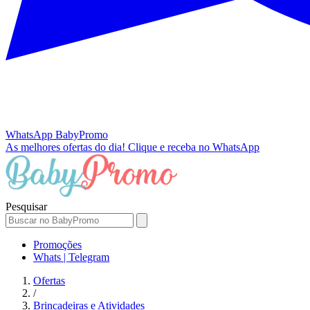
WhatsApp
BabyPromo
As melhores ofertas do dia!
Clique e receba no WhatsApp
Pesquisar
Promoções
Whats | Telegram
Ofertas
/
Brincadeiras e Atividades