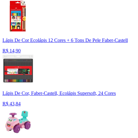
Lápis De Cor Ecolápis 12 Cores + 6 Tons De Pele Faber-Castell
R$
14,90
Lápis De Cor, Faber-Castell, Ecolápis Supersoft, 24 Cores
R$
43,84