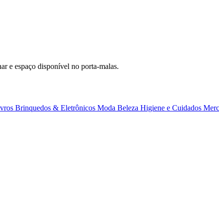
har e espaço disponível no porta-malas.
ivros
Brinquedos & Eletrônicos
Moda
Beleza
Higiene e Cuidados
Merc