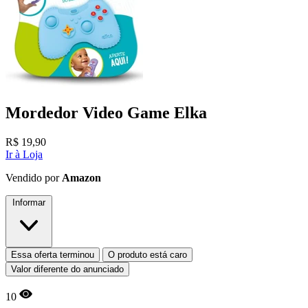
Mordedor Video Game Elka
R$
19,90
Ir à Loja
Vendido por
Amazon
Informar
Essa oferta terminou
O produto está caro
Valor diferente do anunciado
10