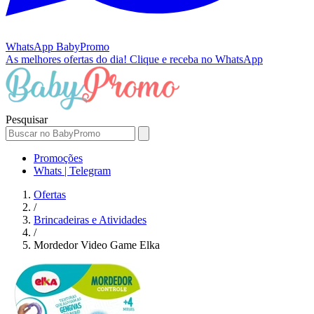
WhatsApp
BabyPromo
As melhores ofertas do dia!
Clique e receba no WhatsApp
Pesquisar
Promoções
Whats | Telegram
Ofertas
/
Brincadeiras e Atividades
/
Mordedor Video Game Elka