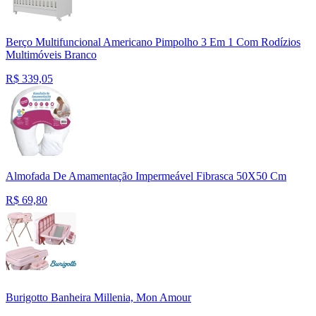
Berço Multifuncional Americano Pimpolho 3 Em 1 Com Rodízios
Multimóveis Branco
R$
339,05
Almofada De Amamentação Impermeável Fibrasca 50X50 Cm
R$
69,80
Burigotto Banheira Millenia, Mon Amour