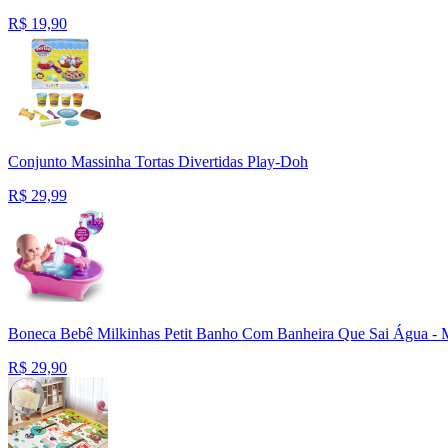
R$
19,90
Conjunto Massinha Tortas Divertidas Play-Doh
R$
29,99
Boneca Bebê Milkinhas Petit Banho Com Banheira Que Sai Água - 
R$
29,90