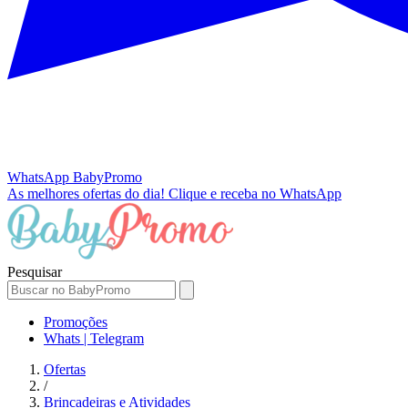
WhatsApp
BabyPromo
As melhores ofertas do dia!
Clique e receba no WhatsApp
Pesquisar
Promoções
Whats | Telegram
Ofertas
/
Brincadeiras e Atividades