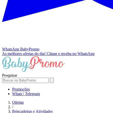
WhatsApp
BabyPromo
As melhores ofertas do dia!
Clique e receba no WhatsApp
Pesquisar
Promoções
Whats | Telegram
Ofertas
/
Brincadeiras e Atividades