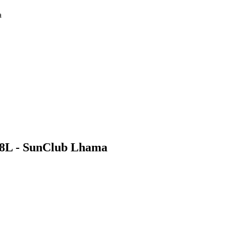
a
148L - SunClub Lhama