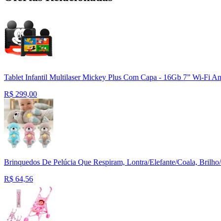
Tablet Infantil Multilaser Mickey Plus Com Capa - 16Gb 7” Wi-Fi 
R$
299,00
Brinquedos De Pelúcia Que Respiram, Lontra/Elefante/Coala, Bril
R$
64,56