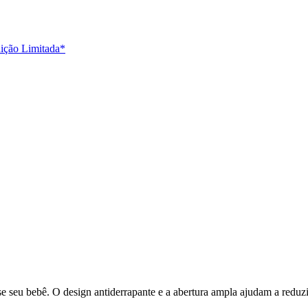
dição Limitada*
eu bebê. O design antiderrapante e a abertura ampla ajudam a reduzir r