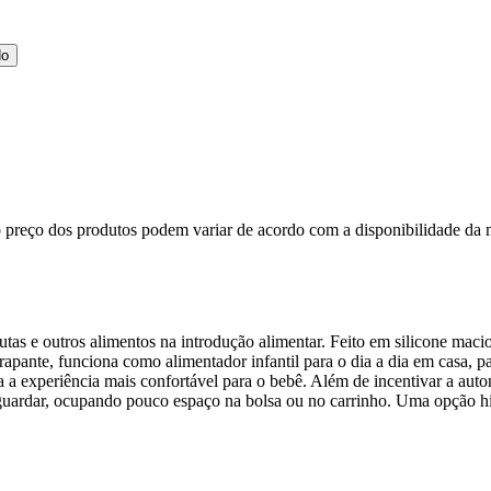
do
, o preço dos produtos podem variar de acordo com a disponibilidade 
utas e outros alimentos na introdução alimentar. Feito em silicone macio
apante, funciona como alimentador infantil para o dia a dia em casa, 
na a experiência mais confortável para o bebê. Além de incentivar a aut
 guardar, ocupando pouco espaço na bolsa ou no carrinho. Uma opção hig