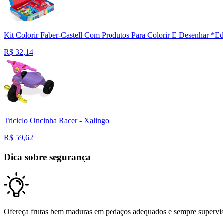
Kit Colorir Faber-Castell Com Produtos Para Colorir E Desenhar *E
R$
32,14
Triciclo Oncinha Racer - Xalingo
R$
59,62
Dica sobre segurança
Ofereça frutas bem maduras em pedaços adequados e sempre supervise s