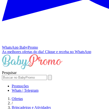
WhatsApp
BabyPromo
As melhores ofertas do dia!
Clique e receba no WhatsApp
Pesquisar
Promoções
Whats | Telegram
Ofertas
/
Brincadeiras e Atividades