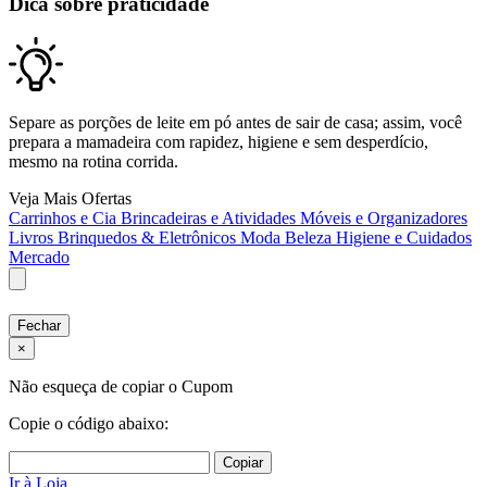
Dica sobre praticidade
Separe as porções de leite em pó antes de sair de casa; assim, você
prepara a mamadeira com rapidez, higiene e sem desperdício,
mesmo na rotina corrida.
Veja Mais Ofertas
Carrinhos e Cia
Brincadeiras e Atividades
Móveis e Organizadores
Livros
Brinquedos & Eletrônicos
Moda
Beleza
Higiene e Cuidados
Mercado
Fechar
×
Não esqueça de copiar o Cupom
Copie o código abaixo:
Copiar
Ir à Loja