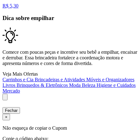
R$
5,30
Dica sobre empilhar
Comece com poucas peças e incentive seu bebê a empilhar, encaixar
e derrubar. Essa brincadeira fortalece a coordenação motora e
apresenta números e cores de forma divertida.
Veja Mais Ofertas
Carrinhos e Cia
Brincadeiras e Atividades
Móveis e Organizadores
Livros
Brinquedos & Eletrônicos
Moda
Beleza
Higiene e Cuidados
Mercado
Fechar
×
Não esqueça de copiar o Cupom
Copie o código abaixo: