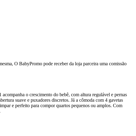
da mesma, O BabyPromo pode receber da loja parceira uma comissão
1 acompanha o crescimento do bebê, com altura regulável e pernas
 abertura suave e puxadores discretos. Já a cômoda com 4 gavetas
e limpar e perfeito para compor quartos pequenos ou amplos. Com
.