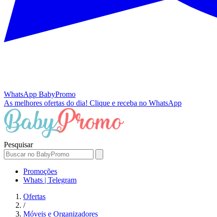
WhatsApp
BabyPromo
As melhores ofertas do dia!
Clique e receba no WhatsApp
Pesquisar
Promoções
Whats | Telegram
Ofertas
/
Móveis e Organizadores