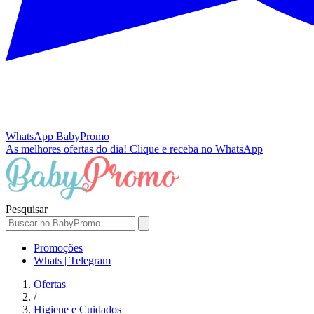
WhatsApp
BabyPromo
As melhores ofertas do dia!
Clique e receba no WhatsApp
Pesquisar
Promoções
Whats | Telegram
Ofertas
/
Higiene e Cuidados