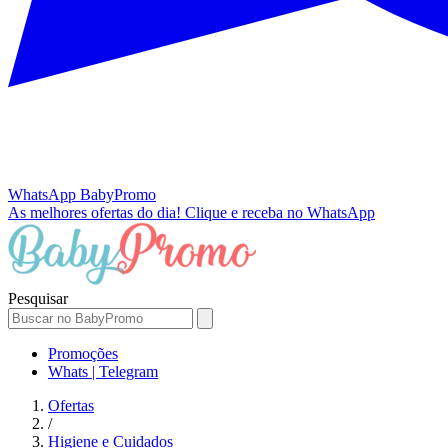
WhatsApp
BabyPromo
As melhores ofertas do dia!
Clique e receba no WhatsApp
Pesquisar
Promoções
Whats | Telegram
Ofertas
/
Higiene e Cuidados