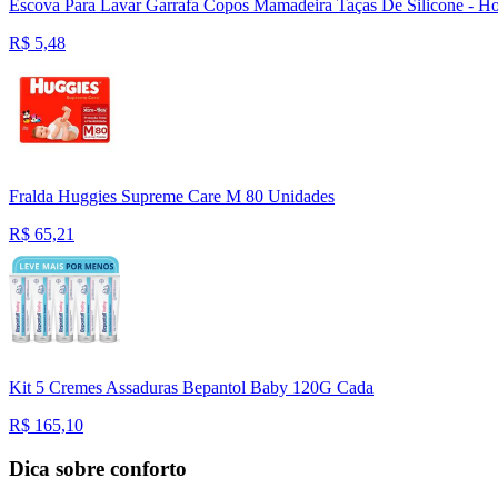
Escova Para Lavar Garrafa Copos Mamadeira Taças De Silicone - 
R$
5,48
Fralda Huggies Supreme Care M 80 Unidades
R$
65,21
Kit 5 Cremes Assaduras Bepantol Baby 120G Cada
R$
165,10
Dica sobre conforto