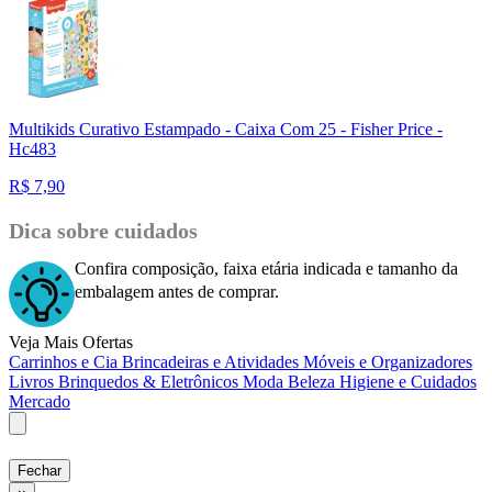
Multikids Curativo Estampado - Caixa Com 25 - Fisher Price -
Hc483
R$
7,90
Dica sobre cuidados
Confira composição, faixa etária indicada e tamanho da
embalagem antes de comprar.
Veja Mais Ofertas
Carrinhos e Cia
Brincadeiras e Atividades
Móveis e Organizadores
Livros
Brinquedos & Eletrônicos
Moda
Beleza
Higiene e Cuidados
Mercado
Fechar