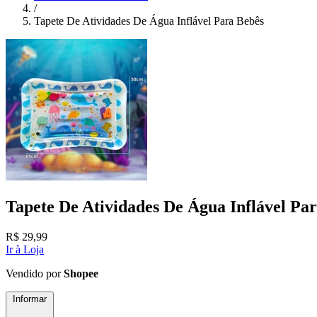
/
Tapete De Atividades De Água Inflável Para Bebês
Tapete De Atividades De Água Inflável Pa
R$
29,99
Ir à Loja
Vendido por
Shopee
Informar