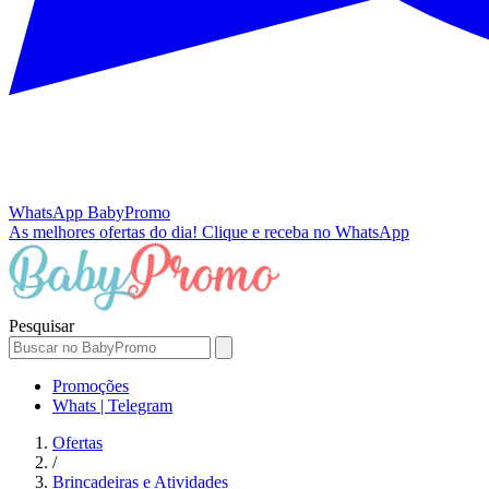
WhatsApp
BabyPromo
As melhores ofertas do dia!
Clique e receba no WhatsApp
Pesquisar
Promoções
Whats | Telegram
Ofertas
/
Brincadeiras e Atividades