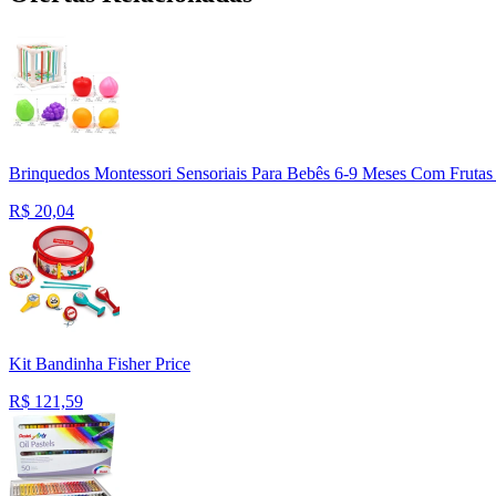
Brinquedos Montessori Sensoriais Para Bebês 6-9 Meses Com Frutas
R$
20,04
Kit Bandinha Fisher Price
R$
121,59