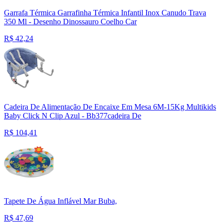
Garrafa Térmica Garrafinha Térmica Infantil Inox Canudo Trava
350 Ml - Desenho Dinossauro Coelho Car
R$
42,24
Cadeira De Alimentação De Encaixe Em Mesa 6M-15Kg Multikids
Baby Click N Clip Azul - Bb377cadeira De
R$
104,41
Tapete De Água Inflável Mar Buba,
R$
47,69