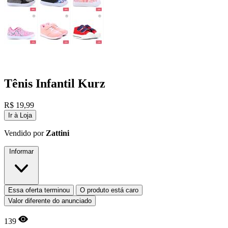
Tênis Infantil Kurz
R$
19,99
Ir à Loja
Vendido por
Zattini
Informar
Essa oferta terminou
O produto está caro
Valor diferente do anunciado
139