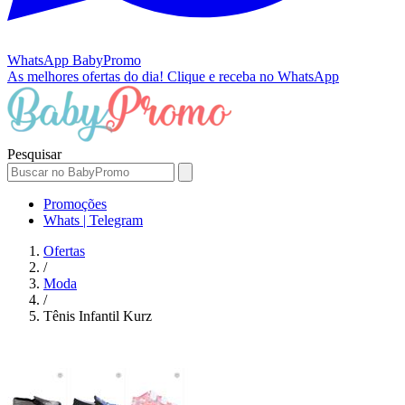
WhatsApp
BabyPromo
As melhores ofertas do dia!
Clique e receba no WhatsApp
Pesquisar
Promoções
Whats | Telegram
Ofertas
/
Moda
/
Tênis Infantil Kurz