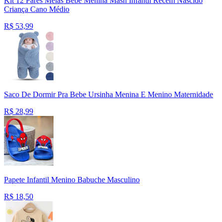
Kit 12 Pares Meias Bebê Menina Mash Infantil Recém Nascido
Criança Cano Médio
R$
53,99
Saco De Dormir Pra Bebe Ursinha Menina E Menino Maternidade
R$
28,99
Papete Infantil Menino Babuche Masculino
R$
18,50