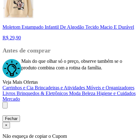
Moletom Estampado Infantil De Algodão Tecido Macio E Durável
R$
29,90
Antes de comprar
Mais do que olhar só o preço, observe também se o
produto combina com a rotina da família.
Veja Mais Ofertas
Carrinhos e Cia
Brincadeiras e Atividades
Móveis e Organizadores
Livros
Brinquedos & Eletrônicos
Moda
Beleza
Higiene e Cuidados
Mercado
Fechar
×
Não esqueça de copiar o Cupom