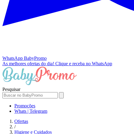
WhatsApp
BabyPromo
As melhores ofertas do dia!
Clique e receba no WhatsApp
Pesquisar
Promoções
Whats | Telegram
Ofertas
/
Higiene e Cuidados