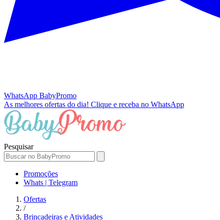
WhatsApp
BabyPromo
As melhores ofertas do dia!
Clique e receba no WhatsApp
Pesquisar
Promoções
Whats | Telegram
Ofertas
/
Brincadeiras e Atividades