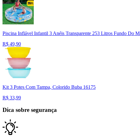
Piscina Inflável Infantil 3 Anéis Transparente 253 Litros Fundo Do 
R$
49,90
Kit 3 Potes Com Tampa, Colorido Buba 16175
R$
33,99
Dica sobre segurança