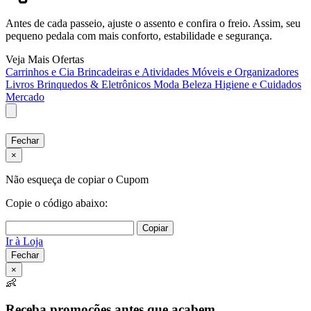
Antes de cada passeio, ajuste o assento e confira o freio. Assim, seu
pequeno pedala com mais conforto, estabilidade e segurança.
Veja Mais Ofertas
Carrinhos e Cia
Brincadeiras e Atividades
Móveis e Organizadores
Livros
Brinquedos & Eletrônicos
Moda
Beleza
Higiene e Cuidados
Mercado
Fechar
×
Não esqueça de copiar o Cupom
Copie o código abaixo:
Copiar
Ir à Loja
Fechar
×
👶
Receba promoções antes que acabem