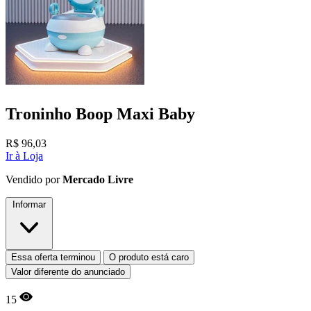
Troninho Boop Maxi Baby
R$
96,03
Ir à Loja
Vendido por
Mercado Livre
Informar
Essa oferta terminou
O produto está caro
Valor diferente do anunciado
15