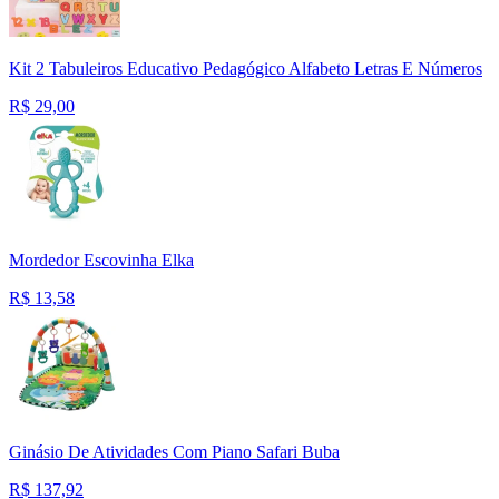
Kit 2 Tabuleiros Educativo Pedagógico Alfabeto Letras E Números
R$
29,00
Mordedor Escovinha Elka
R$
13,58
Ginásio De Atividades Com Piano Safari Buba
R$
137,92